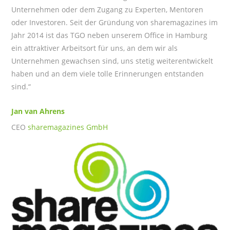
Unternehmen oder dem Zugang zu Experten, Mentoren
oder Investoren. Seit der Gründung von sharemagazines im
Jahr 2014 ist das TGO neben unserem Office in Hamburg
ein attraktiver Arbeitsort für uns, an dem wir als
Unternehmen gewachsen sind, uns stetig weiterentwickelt
haben und an dem viele tolle Erinnerungen entstanden
sind.“
Jan van Ahrens
CEO
sharemagazines GmbH