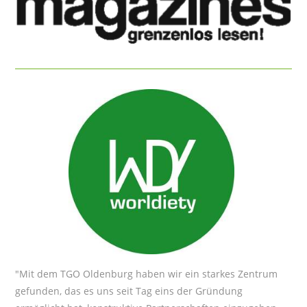
"Mit dem TGO Oldenburg haben wir ein starkes Zentrum
gefunden, das es uns seit Tag eins der Gründung