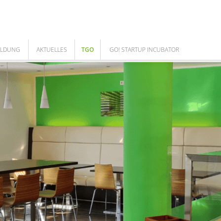
ILDUNG
AKTUELLES
TGO
GO! STARTUP INCUBATOR
NEWS
ÜBER UNS
GO! TEAM
ARBEITEN IM TGO
DAS TEAM
COWORKING SPACE
UNSERE LEISTUNGEN
GO! CORPORATES
MEILENSTEINE DES TGO
GESELLSCHAFTER
AUFSICHTSRAT
FÖRDERUNGEN
CAFE BISTRO - CLOUD