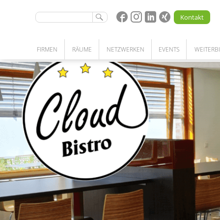
Kontakt
FIRMEN
RÄUME
NETZWERKEN
EVENTS
WEITERB
STARTUPS | UNTERNEHMEN | FORSCHUNG
BÜRO | LABOR | WERKSTATT | LAGER
KOOPERATIONEN
NETZWERKPARTNERSCHAFT
UNSERE LEISTUNGEN
PATENSCHAFTSPROGRAMM
COMMUNITY
MEETINGRÄUME
KOMPETENZSUCHE
COWORKING SPACE