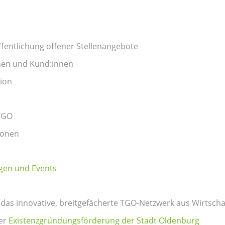
ffentlichung offener Stellenangebote
nnen und Kund:innen
tion
 TGO
ionen
gen und Events
as innovative, breitgefächerte TGO-Netzwerk aus Wirtschaf
er
Existenzgründungsförderung der Stadt Oldenburg