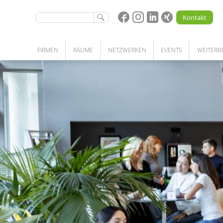
Kontakt
FIRMEN
RÄUME
NETZWERKEN
EVENTS
WEITERB
STARTUPS | UNTERNEHMEN | FORSCHUNG
BÜRO | LABOR | WERKSTATT | LAGER
KOOPERATIONEN
NETZWERKPARTNERSCHAFT
UNSERE LEISTUNGEN
PATENSCHAFTSPROGRAMM
COMMUNITY
MEETINGRÄUME
KOMPETENZSUCHE
COWORKING SPACE