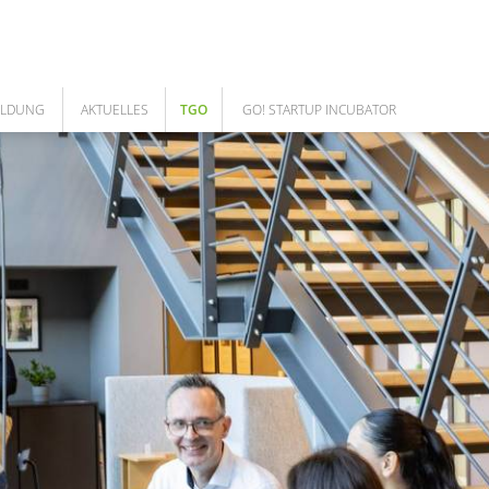
ILDUNG
AKTUELLES
TGO
GO! STARTUP INCUBATOR
NEWS
ÜBER UNS
GO! TEAM
ARBEITEN IM TGO
DAS TEAM
COWORKING SPACE
UNSERE LEISTUNGEN
GO! CORPORATES
MEILENSTEINE DES TGO
GESELLSCHAFTER
AUFSICHTSRAT
FÖRDERUNGEN
CAFE BISTRO - CLOUD