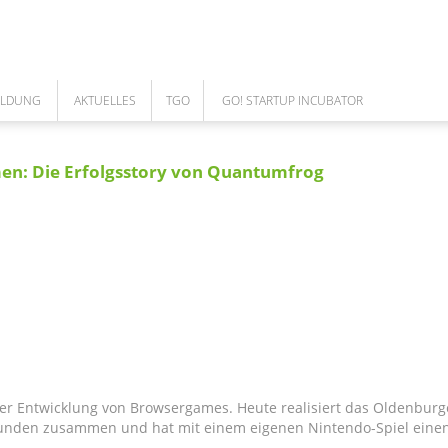
ILDUNG
AKTUELLES
TGO
GO! STARTUP INCUBATOR
NEWS
ÜBER UNS
GO! TEAM
: Die Erfolgsstory von Quantumfrog
ARBEITEN IM TGO
DAS TEAM
COWORKING SPACE
UNSERE LEISTUNGEN
GO! CORPORATES
MEILENSTEINE DES TGO
GESELLSCHAFTER
AUFSICHTSRAT
FÖRDERUNGEN
CAFE BISTRO - CLOUD
der Entwicklung von Browsergames. Heute realisiert das Oldenbur
Kunden zusammen und hat mit einem eigenen Nintendo-Spiel einen