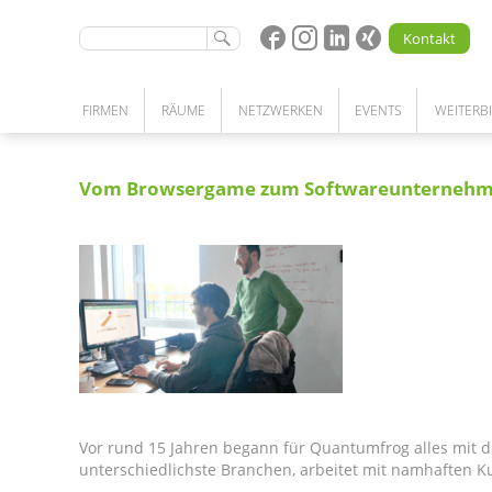
Kontakt
FIRMEN
RÄUME
NETZWERKEN
EVENTS
WEITERB
STARTUPS | UNTERNEHMEN | FORSCHUNG
BÜRO | LABOR | WERKSTATT | LAGER
KOOPERATIONEN
Vom Browsergame zum Softwareunternehmen
NETZWERKPARTNERSCHAFT
UNSERE LEISTUNGEN
PATENSCHAFTSPROGRAMM
COMMUNITY
MEETINGRÄUME
KOMPETENZSUCHE
COWORKING SPACE
Vor rund 15 Jahren begann für Quantumfrog alles mit 
unterschiedlichste Branchen, arbeitet mit namhaften 