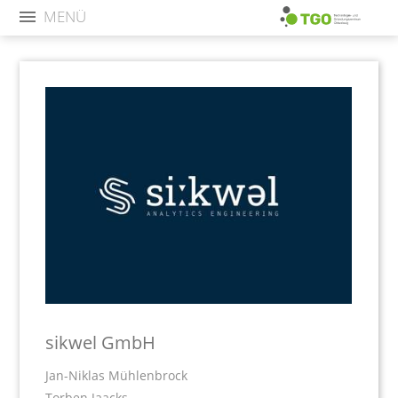
MENÜ
sikwel GmbH
Jan-Niklas Mühlenbrock
Torben Jaacks