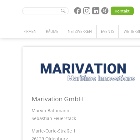
Kontakt
FIRMEN
RÄUME
NETZWERKEN
EVENTS
WEITERB
STARTUPS | UNTERNEHMEN | FORSCHUNG
BÜRO | LABOR | WERKSTATT | LAGER
KOOPERATIONEN
NETZWERKPARTNERSCHAFT
UNSERE LEISTUNGEN
PATENSCHAFTSPROGRAMM
COMMUNITY
MEETINGRÄUME
KOMPETENZSUCHE
COWORKING SPACE
Marivation GmbH
Marvin Bathmann
Sebastian Feuerstack
Marie-Curie-Straße 1
26129 Oldenburg