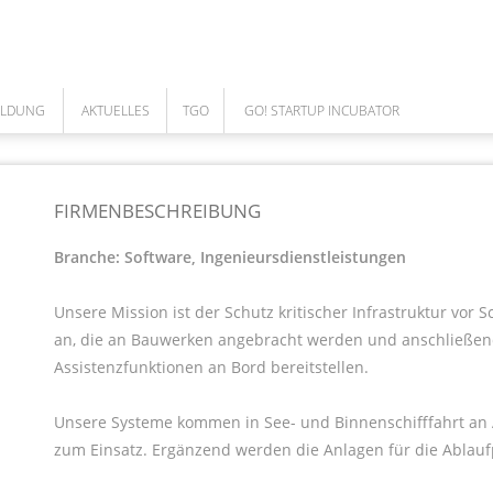
ILDUNG
AKTUELLES
TGO
GO! STARTUP INCUBATOR
NEWS
ÜBER UNS
GO! TEAM
ARBEITEN IM TGO
DAS TEAM
COWORKING SPACE
FIRMENBESCHREIBUNG
UNSERE LEISTUNGEN
GO! CORPORATES
Branche: Software, Ingenieursdienstleistungen
MEILENSTEINE DES TGO
Unsere Mission ist der Schutz kritischer Infrastruktur vor 
GESELLSCHAFTER
an, die an Bauwerken angebracht werden und anschließend 
AUFSICHTSRAT
Assistenzfunktionen an Bord bereitstellen.
FÖRDERUNGEN
Unsere Systeme kommen in See- und Binnenschifffahrt an 
CAFE BISTRO - CLOUD
zum Einsatz. Ergänzend werden die Anlagen für die Ablau