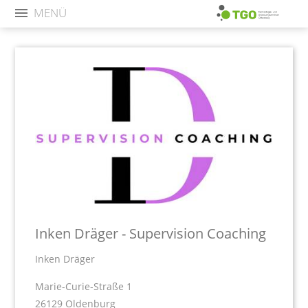
MENÜ
Inken Dräger - Supervision Coaching
Inken Dräger
Marie-Curie-Straße 1
26129 Oldenburg