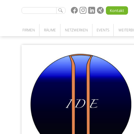
Kontakt
FIRMEN
RÄUME
NETZWERKEN
EVENTS
WEITERB
STARTUPS | UNTERNEHMEN | FORSCHUNG
BÜRO | LABOR | WERKSTATT | LAGER
KOOPERATIONEN
NETZWERKPARTNERSCHAFT
UNSERE LEISTUNGEN
PATENSCHAFTSPROGRAMM
COMMUNITY
MEETINGRÄUME
KOMPETENZSUCHE
COWORKING SPACE