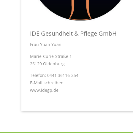
IDE Gesundheit & Pflege GmbH
Frau Yuan Yuan
Marie-Curie-Straße 1
26129 Oldenburg
Telefon: 0441 36116-254
E-Mail schreiben
www.idegp.de