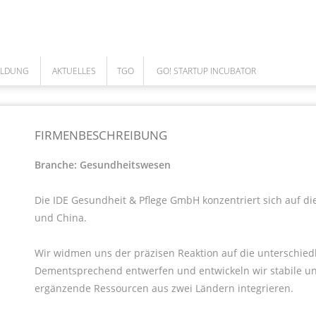
ILDUNG
AKTUELLES
TGO
GO! STARTUP INCUBATOR
NEWS
ÜBER UNS
GO! TEAM
ARBEITEN IM TGO
DAS TEAM
COWORKING SPACE
FIRMENBESCHREIBUNG
UNSERE LEISTUNGEN
GO! CORPORATES
Branche: Gesundheitswesen
MEILENSTEINE DES TGO
Die IDE Gesundheit & Pflege GmbH konzentriert sich auf di
GESELLSCHAFTER
und China.
AUFSICHTSRAT
Wir widmen uns der präzisen Reaktion auf die unterschie
FÖRDERUNGEN
Dementsprechend entwerfen und entwickeln wir stabile und
CAFE BISTRO - CLOUD
ergänzende Ressourcen aus zwei Ländern integrieren.