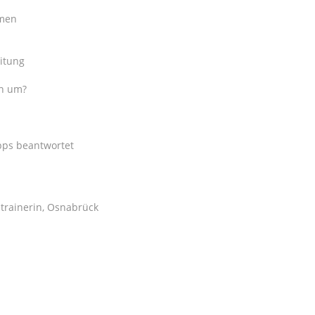
rmen
eitung
en um?
pps beantwortet
trainerin, Osnabrück