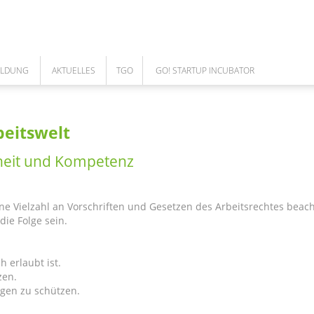
ILDUNG
AKTUELLES
TGO
GO! STARTUP INCUBATOR
NEWS
ÜBER UNS
GO! TEAM
ARBEITEN IM TGO
DAS TEAM
COWORKING SPACE
beitswelt
UNSERE LEISTUNGEN
GO! CORPORATES
rheit und Kompetenz
MEILENSTEINE DES TGO
GESELLSCHAFTER
eine Vielzahl an Vorschriften und Gesetzen des Arbeitsrechtes beac
ie Folge sein.
AUFSICHTSRAT
FÖRDERUNGEN
h erlaubt ist.
zen.
CAFE BISTRO - CLOUD
ngen zu schützen.