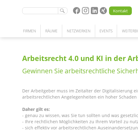
Kontakt
FIRMEN
RÄUME
NETZWERKEN
EVENTS
WEITERB
STARTUPS | UNTERNEHMEN | FORSCHUNG
BÜRO | LABOR | WERKSTATT | LAGER
KOOPERATIONEN
NETZWERKPARTNERSCHAFT
UNSERE LEISTUNGEN
PATENSCHAFTSPROGRAMM
Arbeitsrecht 4.0 und KI in der Ar
COMMUNITY
MEETINGRÄUME
Gewinnen Sie arbeitsrechtliche Siche
KOMPETENZSUCHE
COWORKING SPACE
Der Arbeitgeber muss im Zeitalter der Digitalisierung 
arbeitsrechtlichen Angelegenheiten ein hoher Schaden d
Daher gilt es:
- genau zu wissen, was Sie tun sollten und was gesetzlic
- Ihre rechtlichen Möglichkeiten zu Ihrem Vorteil zu nut
- sich effektiv vor arbeitsrechtlichen Auseinandersetzu