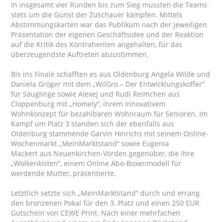
In insgesamt vier Runden bis zum Sieg mussten die Teams
stets um die Gunst der Zuschauer kämpfen. Mittels
Abstimmungskarten war das Publikum nach der jeweiligen
Präsentation der eigenen Geschäftsidee und der Reaktion
auf die Kritik des Kontrahenten angehalten, für das
überzeugendste Auftreten abzustimmen.
Bis ins Finale schafften es aus Oldenburg Angela Wilde und
Daniela Gröger mit dem „WilGro – Der Entwicklungskoffer“
für Säuglinge sowie Alexej und Rudi Reimchen aus
Cloppenburg mit „Homely“, ihrem innovativem
Wohnkonzept für bezahlbaren Wohnraum für Senioren. Im
Kampf um Platz 3 standen sich der ebenfalls aus
Oldenburg stammende Garvin Hinrichs mit seinem Online-
Wochenmarkt „MeinMarktstand“ sowie Eugenia
Mackert aus Neuenkirchen-Vörden gegenüber, die ihre
„Wolkenkisten“, einem Online Abo-Boxenmodell für
werdende Mütter, präsentierte.
Letztlich setzte sich „MeinMarktstand“ durch und errang
den bronzenen Pokal für den 3. Platz und einen 250 EUR
Gutschein von CEWE Print. Nach einer mehrfachen