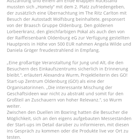
Auszählung und einem am Ende knappen Rückstand
mussten sich „Homely“ mit dem 2. Platz zufriedengeben,
der zusätzlich eine Übernachtung im The Ritz Carlton mit
Besuch der Autostadt Wolfsburg beinhaltete, gesponsert
von der Braasch Gruppe Oldenburg. Den goldenen
Lorbeerkranz, den gleichfarbigen Pokal als auch den von
der Raiffeisenbank Oldenburg eG zur Verfügung gestellten
Hauptpreis in Höhe von 500 EUR nahmen Angela Wilde und
Daniela Gröger freudestrahlend in Empfang.
„Eine großartige Veranstaltung für Jung und Alt, die den
Besuchern des Einkaufszentrums sicherlich in Erinnerung
bleibt.“, erläutert Alexandra Wurm, Projektleiterin des GO!
Start-up Zentrum Oldenburg (GO!) als eine der
Organisatorinnen. „Die interessante Mischung der
Geschäftsideen war nicht zu abstrakt und somit für den
Großteil an Zuschauern von hoher Relevanz.“, so Wurm
weiter.
Zwischen den Duellen im Boxring hatten die Besucher die
Möglichkeit, sich an den eigens aufgebauten Messeständen
der Start-ups im Detail darüber zu informieren, mit diesen
ins Gespräch zu kommen oder die Produkte live vor Ort zu
testen.