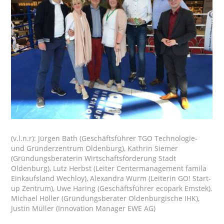
(v.l.n.r): Jürgen Bath (Geschäftsführer TGO Technologie-
und Gründerzentrum Oldenburg), Kathrin Siemer
(Gründungsberaterin Wirtschaftsförderung Stadt
Oldenburg), Lutz Herbst (Leiter Centermanagement famila
Einkaufsland Wechloy), Alexandra Wurm (Leiterin GO! Start-
up Zentrum), Uwe Haring (Geschäftsführer ecopark Emstek),
Michael Höller (Gründungsberater Oldenburgische IHK),
Justin Müller (Innovation Manager EWE AG)