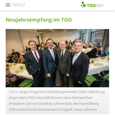
MENÜ
Neujahrsempfang im TGO
v.l.n.r.: Jürgen Krogmann (Oberbürgermeister Stadt Oldenburg),
Jürgen Bath (TGO-Geschäftsführer), Hans-Michael Piper
(Präsident Carl von Ossietzky Universität), Bernhard Ellberg
(TGO-Aufsichtsratsvorsitzender) Fotograf: Lukas Lehmann