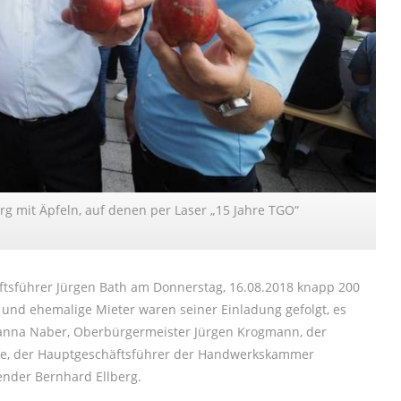
erg mit Äpfeln, auf denen per Laser „15 Jahre TGO“
sführer Jürgen Bath am Donnerstag, 16.08.2018 knapp 200
e und ehemalige Mieter waren seiner Einladung gefolgt, es
Hanna Naber, Oberbürgermeister Jürgen Krogmann, der
see, der Hauptgeschäftsführer der Handwerkskammer
ender Bernhard Ellberg.