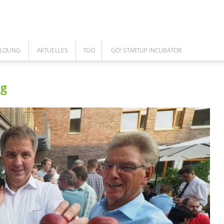
ILDUNG
AKTUELLES
TGO
GO! STARTUP INCUBATOR
NEWS
ÜBER UNS
GO! TEAM
ag
ARBEITEN IM TGO
DAS TEAM
COWORKING SPACE
UNSERE LEISTUNGEN
GO! CORPORATES
MEILENSTEINE DES TGO
GESELLSCHAFTER
AUFSICHTSRAT
FÖRDERUNGEN
CAFE BISTRO - CLOUD