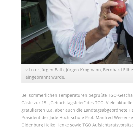
v.l.n.r.: Jürgen Bath, Jürgen Krogmann, Bernhard Ellb
eingebrannt wurde.
Bei sommerlichen Temperaturen begrüßte TGO-Geschäft
Gäste zur 15. „Geburtstagsfeier“ des TGO. Viele aktuell
gratulierten u.a. aber auch die Landtagsabgeordnete 
Präsident der Jade Hoch-schule Prof. Manfred Weisen
Oldenburg Heiko Henke sowie TGO Aufsichtsratsvorsitz