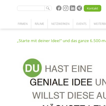
Kontakt
FIRMEN
RÄUME
NETZWERKEN
EVENTS
WEITERB
STARTUPS | UNTERNEHMEN | FORSCHUNG
BÜRO | LABOR | WERKSTATT | LAGER
KOOPERATIONEN
„Starte mit deiner Idee!“ und das ganze 6.500-m
NETZWERKPARTNERSCHAFT
UNSERE LEISTUNGEN
PATENSCHAFTSPROGRAMM
COMMUNITY
MEETINGRÄUME
KOMPETENZSUCHE
COWORKING SPACE