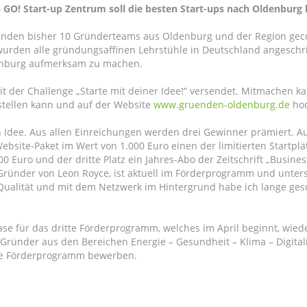
O! Start-up Zentrum soll die besten Start-ups nach Oldenburg 
unden bisher 10 Gründerteams aus Oldenburg und der Region gecoa
urden alle gründungsaffinen Lehrstühle in Deutschland angeschr
denburg aufmerksam zu machen.
 der Challenge „Starte mit deiner Idee!“ versendet. Mitmachen kan
rstellen kann und auf der Website
www.gruenden-oldenburg.de
hoc
n Idee. Aus allen Einreichungen werden drei Gewinner prämiert. Auc
ebsite-Paket im Wert von 1.000 Euro einen der limitierten Startplät
00 Euro und der dritte Platz ein Jahres-Abo der Zeitschrift „Busine
Gründer von Leon Royce, ist aktuell im Förderprogramm und unters
ualität und mit dem Netzwerk im Hintergrund habe ich lange gesu
ase für das dritte Förderprogramm, welches im April beginnt, wied
Gründer aus den Bereichen Energie – Gesundheit – Klima – Digita
ige Förderprogramm bewerben.