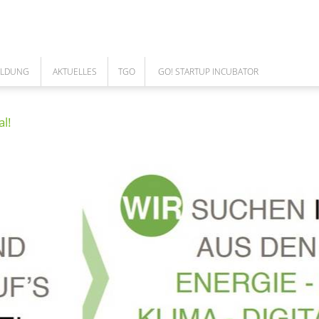
ILDUNG
AKTUELLES
TGO
GO! STARTUP INCUBATOR
NEWS
ÜBER UNS
GO! TEAM
al!
ARBEITEN IM TGO
DAS TEAM
COWORKING SPACE
UNSERE LEISTUNGEN
GO! CORPORATES
MEILENSTEINE DES TGO
GESELLSCHAFTER
AUFSICHTSRAT
FÖRDERUNGEN
CAFE BISTRO - CLOUD