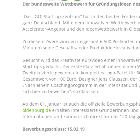
Der bundesweite Wettbewerb für Gründungsideen des G
Das „GO! Start-up Zentrum” hat in den beiden Förderr
ganz Deutschland. Mit einem innovativen Wettbewerb w
Accelerator-Angebot und den Ideenwettbewerb in Ol
Zu diesem Zweck wurden insgesamt 6.500 Postkarten mit
Minuten) seine Geschäfts- oder Produktidee kreativ da
Gesucht wird das kreativste Kurzvideo einer innovative
Start-ups gedacht. Der erste Platz erhält neben einem W
Zweitplatzierte gewinnt ein komplettes Logo-Paket für 5
Gesamtwert von 100 Euro. Designer Jens Claussen, der 
„Nach einem Coachingprogramm in der Intensität und Q
sich hier zu bewerben“, so Claussen.
Ab dem 01. Januar ist auch die offizielle Bewerbungsph
oldenburg.de
erhalten interessierte Gründerinnen und 
Informationen und können sich direkt für das 120-täg
Bewerbungsschluss: 15.02.19